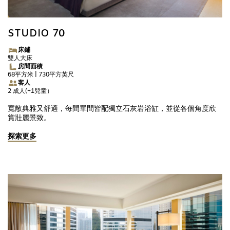
12 歲以下
STUDIO 70
繼續
床鋪
雙人大床
房間面積
68平方米 | 730平方英尺
取消
客人
2 成人(+1兒童）
寬敞典雅又舒適，每間單間皆配獨立石灰岩浴缸，並從各個角度欣
賞壯麗景致。
探索更多