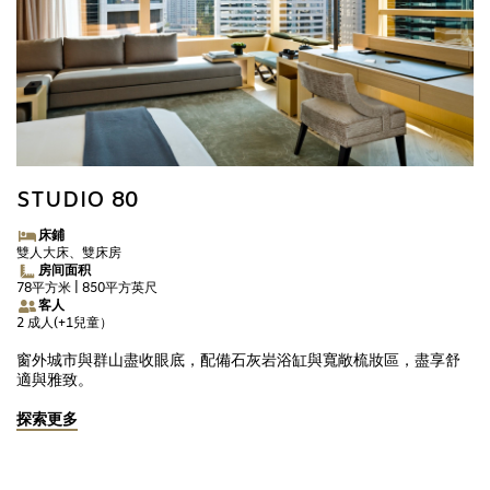
STUDIO 80
床鋪
雙人大床、雙床房
房间面积
78平方米 | 850平方英尺
客人
2 成人(+1兒童）
窗外城市與群山盡收眼底，配備石灰岩浴缸與寬敞梳妝區，盡享舒
適與雅致。
探索更多