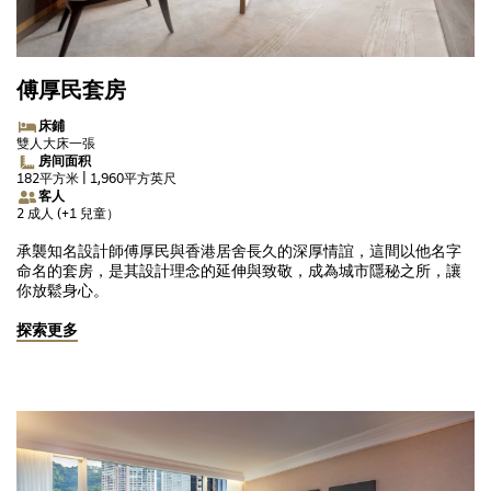
傅厚民套房
床鋪
雙人大床一張
房间面积
182平方米 | 1,960平方英尺
客人
2 成人 (+1 兒童）
承襲知名設計師傅厚民與香港居舍長久的深厚情誼，這間以他名字
命名的套房，是其設計理念的延伸與致敬，成為城市隱秘之所，讓
你放鬆身心。
探索更多