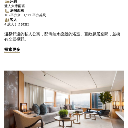
床鋪
雙人大床兩張
房间面积
182平方米 | 1,960平方英尺
客人
4 成人 (+2 兒童）
溫馨舒適的私人公寓，配備如水療般的浴室、寬敞起居空間，並擁
有全景視野。
探索更多