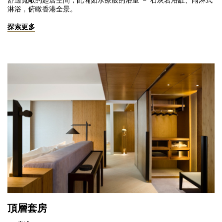
舒適寬敞的起居空間，配備如水療般的浴室 － 石灰岩浴缸、雨淋式
淋浴，俯瞰香港全景。
探索更多
頂層套房