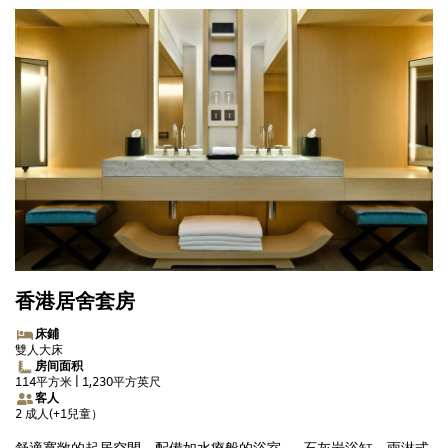
香港居舍套房
床鋪
雙人大床
房间面积
114平方米 | 1,230平方英尺
客人
2 成人(+1兒童）