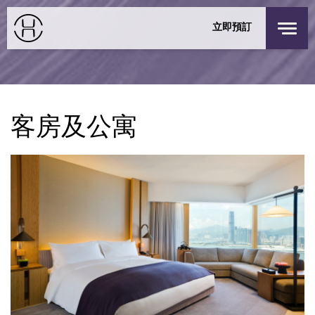
私人活動
立即預訂
探索我们的城市
太古廣場栢舍
登錄
/
註冊
童樂駐場
香港
優惠
客房及公寓
聯絡我們
入住
退回
週六
週日
THE SHOP
8 8月 2026
9 8月 2026
探索居舍
客房
1
最多 3 位客人
成人
1
12 歲或以上
小童
0