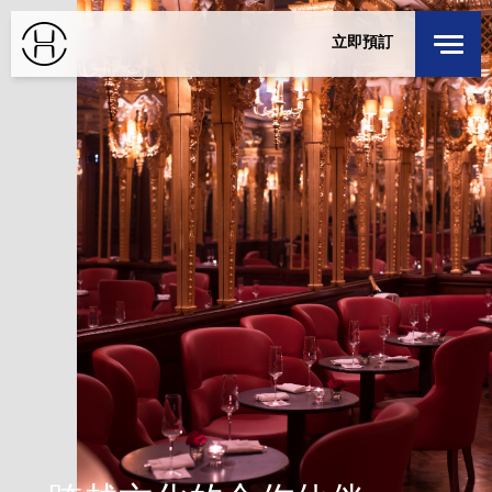
探索居舍
立即預訂
DISCOVER OUR HOUSES
居舍·府邸
HOUSE LOCALS
登錄
/
註冊
選擇目的地
成爲會員
入住
退回
週六
週日
8 8月 2026
9 8月 2026
客房
1
最多 3 位客人
成人
1
12 歲或以上