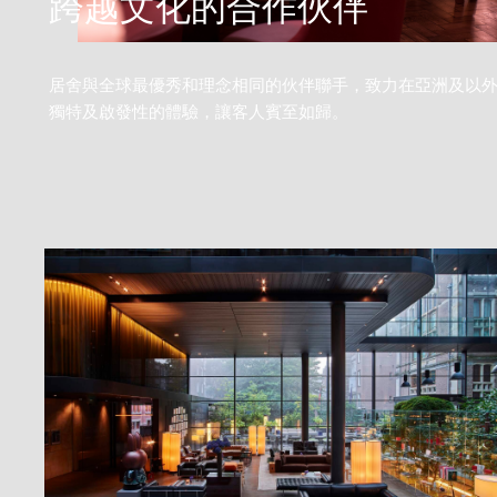
跨越文化的合作伙伴
小童
0
12 歲以下
居舍與全球最優秀和理念相同的伙伴聯手，致力在亞洲及以
獨特及啟發性的體驗，讓客人賓至如歸。
繼續
取消