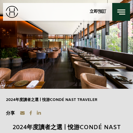
餐廳及酒吧
身心健康
立即預訂
探索我们的城市
私人活動
登錄
/
註冊
上海
特別優惠
聯絡我們
入住
退回
探索居舍
週日
週一
9 8月 2026
10 8月 2026
客房
1
最多 3 位客人
2024年度讀者之選 | 悅游CONDÉ NAST TRAVELER
成人
1
分享
12 歲或以上
2024年度讀者之選 | 悅游CONDÉ NAST
小童
0