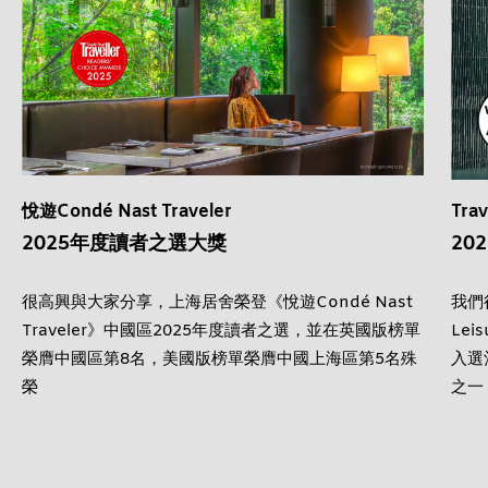
悅遊Condé Nast Traveler
Trav
2025年度讀者之選大獎
20
很高興與大家分享，上海居舍榮登《悅遊Condé Nast
我們
Traveler》中國區2025年度讀者之選，並在英國版榜單
Le
榮膺中國區第8名，美國版榜單榮膺中國上海區第5名殊
入選
榮
之一