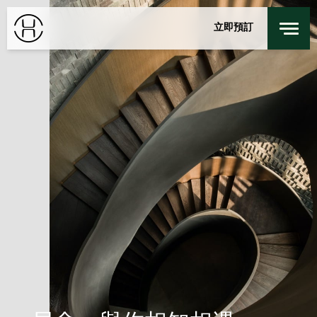
餐廳及酒吧
身心健康
立即預訂
探索我们的城市
私人活動
登錄
/
註冊
上海
特別優惠
聯絡我們
入住
退回
探索居舍
週五
週六
7 8月 2026
8 8月 2026
客房
1
最多 3 位客人
成人
1
12 歲或以上
小童
0