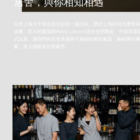
居舍，與你相知相遇
12 歲以下
位於上海大中里的居舍如同一篇詩賦，讚頌上海的現代摩登
繼續
滄桑。意大利建築師Piero Lissoni混合使用陶瓷、竹節和漆
式元素，讓我們的居舍具備無可挑剔的風尚氣質，藝術陳列
取消
蓄，進入體驗富於戲劇性。