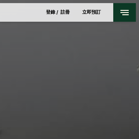
餐廳及酒吧
登錄
/
註冊
立即預訂
身心健康
私人活動
上海
特別優惠
聯絡我們
入住
退回
週五
週六
7 8月 2026
8 8月 2026
客房
1
最多 3 位客人
成人