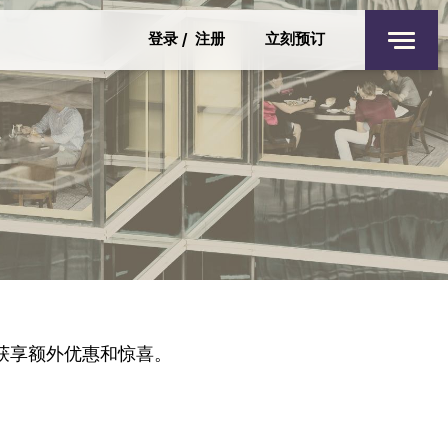
私人活动
登录
/
注册
立刻预订
太古广场栢舍
童乐驻场
香港
优惠
联络我们
入住
退回
THE SHOP
周四
周五
6 8月 2026
7 8月 2026
获享额外优惠和惊喜。
客房
1
最多 3 位客人
成人