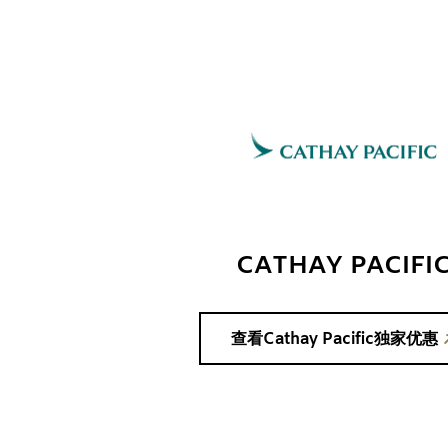
CATHAY PACIFI
查看Cathay Pacific独家优惠