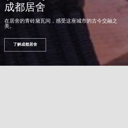
成都居舍
在居舍的青砖黛瓦间，感受这座城市的古今交融之
美。
了解成都居舍