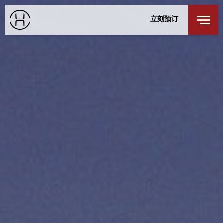
餐厅及酒吧
身心健康
立刻预订
探索我们的城市
私人活动
登录
/
注册
成都
特别优惠
联络我们
入住
退回
探索居舍
周四
周五
6 8月 2026
7 8月 2026
客房
1
最多 3 位客人
成人
1
12 岁或以上
小童
0