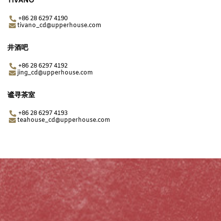
TIVANO
+86 28 6297 4190
tivano_cd@upperhouse.com​
井酒吧
+86 28 6297 4192
jing_cd@upperhouse.com
谧寻茶室
+86 28 6297 4193
teahouse_cd@upperhouse.com​