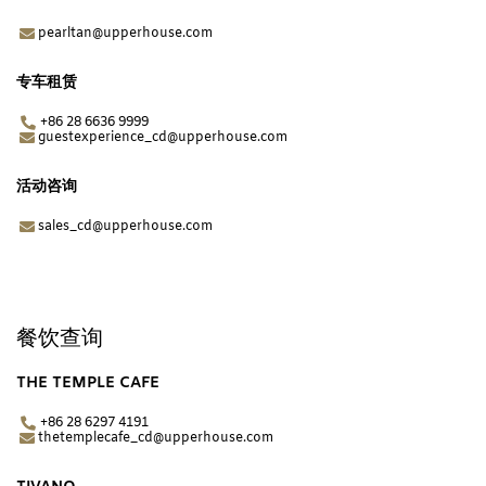
pearltan@upperhouse.com
专车租赁
+86 28 6636 9999
guestexperience_cd@upperhouse.com
活动咨询
sales_cd@upperhouse.com
餐饮查询
THE TEMPLE CAFE
+86 28 6297 4191
thetemplecafe_cd@upperhouse.com​