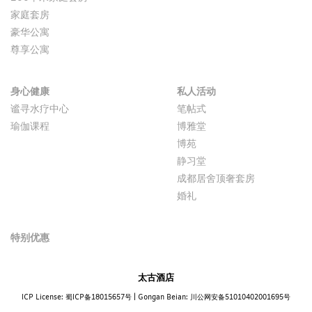
家庭套房
豪华公寓
尊享公寓
身心健康
私人活动
谧寻水疗中心
笔帖式
瑜伽课程
博雅堂
博苑
静习堂
成都居舍顶奢套房
婚礼
特别优惠
太古酒店
ICP License: 蜀ICP备18015657号
|
Gongan Beian: 川公网安备51010402001695号