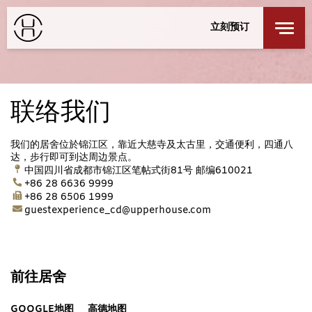
餐厅及酒吧
身心健康
立刻预订
探索我们的城市
私人活动
登录
/
注册
成都
特别优惠
联络我们
联络我们
入住
退回
探索居舍
我们的居舍位於锦江区，靠近大慈寺及太古里，交通便利，四通八
周五
周六
达，步行即可到达周边景点。
7 8月 2026
8 8月 2026
中国四川省成都市锦江区笔帖式街81号 邮编610021
+86 28 6636 9999
+86 28 6506 1999
guestexperience_cd@upperhouse.com
客房
1
最多 3 位客人
成人
1
前往居舍
12 岁或以上
小童
GOOGLE地图
高德地图
0