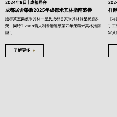
2024年9日 | 成都居舍
20
成都居舍榮膺2025年成都米其林指南盛譽
祥獸
謐尋茶室榮獲米其林一星及成都首家米其林綠星餐廳殊
【祥
榮，同時Tivano義大利餐廳連續第四年榮獲米其林指南
手工
認可
家黃
了解更多