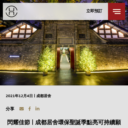
餐廳及酒吧
身心健康
立即預訂
探索我们的城市
私人活動
登錄
/
註冊
成都
特別優惠
聯絡我們
入住
退回
探索居舍
週日
週一
9 8月 2026
10 8月 2026
客房
1
最多 3 位客人
2021年12月4日 | 成都居舍
成人
1
分享
12 歲或以上
閃耀佳節 | 成都居舍環保聖誕季點亮可持續願
小童
0