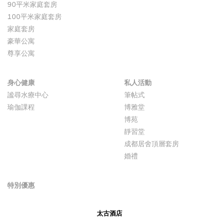
90平米家庭套房
100平米家庭套房
家庭套房
豪華公寓
尊享公寓
身心健康
私人活動
謐尋水療中心
筆帖式
瑜伽課程
博雅堂
博苑
靜習堂
成都居舍頂層套房
婚禮
特別優惠
太古酒店