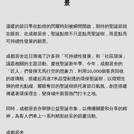
景
12 歲以下
溫暖的節日季在點燈的閃耀時刻被瞬間開啟，期待的聖誕節就
繼續
在眼前。在成都居舍，聖誕點燈不只是點亮聖誕樹，而是點亮
可持續性發展的願景。
取消
成都居舍近日籌備了許多與「可持續性發展」和「社區環保」
議題相關的主題活動、慶祝聖誕新年季。今年，成都居舍的
「匠人」們發揮天馬行空的想象力，利用10,000個客房回收
的玻璃瓶，搭建起高達7米晶瑩剔透的環保聖誕樹，以熠熠生
輝的燈光點綴。耀眼奪目的聖誕樹烘托著節日氣氛，創意搭建
傳遞著環保理念，變身城中新晉熱門打卡之地。
同時，成都居舍亦舉辦公益聖誕市集，以傳播關愛和分享的精
神，為客人們奉上一系列精彩紛呈的節慶活動。
成都居舍