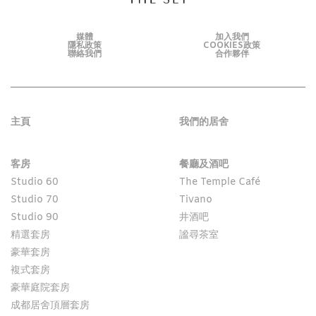
媒體
加入我們
隱私政策
COOKIES政策
聯絡我們
合作夥伴
主頁
我們的居舍
客房
餐廳及酒吧
Studio 60
The Temple Café
Studio 70
Tivano
Studio 90
井酒吧
精選套房
謐尋茶室
豪華套房
複式套房
豪華庭院套房
成都居舍頂層套房