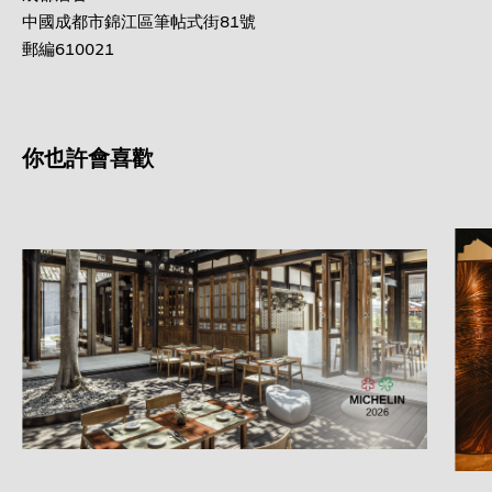
中國成都市錦江區筆帖式街81號
郵編610021
你也許會喜歡