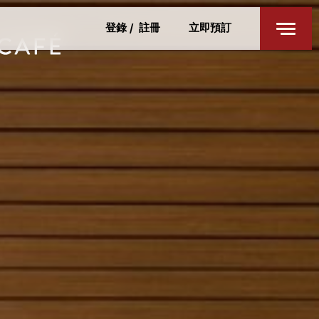
餐廳及酒吧
登錄
/
註冊
立即預訂
身心健康
私人活動
成都
特別優惠
聯絡我們
入住
退回
週五
週六
7 8月 2026
8 8月 2026
客房
1
最多 3 位客人
成人