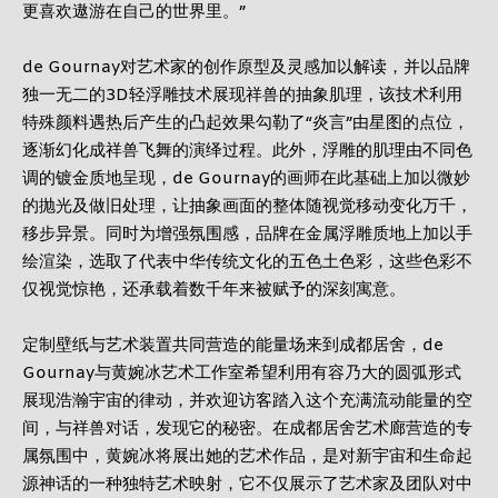
更喜欢遨游在自己的世界里。”
de Gournay对艺术家的创作原型及灵感加以解读，并以品牌
独一无二的3D轻浮雕技术展现祥兽的抽象肌理，该技术利用
特殊颜料遇热后产生的凸起效果勾勒了“炎言”由星图的点位，
逐渐幻化成祥兽飞舞的演绎过程。此外，浮雕的肌理由不同色
调的镀金质地呈现，de Gournay的画师在此基础上加以微妙
的抛光及做旧处理，让抽象画面的整体随视觉移动变化万千，
移步异景。同时为增强氛围感，品牌在金属浮雕质地上加以手
绘渲染，选取了代表中华传统文化的五色土色彩，这些色彩不
仅视觉惊艳，还承载着数千年来被赋予的深刻寓意。
定制壁纸与艺术装置共同营造的能量场来到成都居舍，de
Gournay与黄婉冰艺术工作室希望利用有容乃大的圆弧形式
展现浩瀚宇宙的律动，并欢迎访客踏入这个充满流动能量的空
间，与祥兽对话，发现它的秘密。在成都居舍艺术廊营造的专
属氛围中，黄婉冰将展出她的艺术作品，是对新宇宙和生命起
源神话的一种独特艺术映射，它不仅展示了艺术家及团队对中