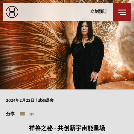
餐厅及酒吧
身心健康
立刻预订
探索我们的城市
私人活动
登录
/
注册
成都
特别优惠
联络我们
入住
退回
探索居舍
周日
周一
9 8月 2026
10 8月 2026
客房
1
最多 3 位客人
2024年2月22日 | 成都居舍
成人
1
分享
12 岁或以上
祥兽之秘 · 共创新宇宙能量场
小童
0