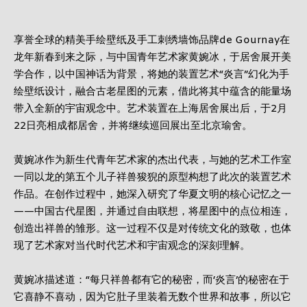
12 岁以下
享誉全球的精美手绘壁纸及手工刺绣墙饰品牌de Gournay在
龙年新春到来之际，与中国青年艺术家黄婉冰，于居舍展开美
继续
学合作，以中国神话为背景，将她的装置艺术“炎言”幻化为手
绘壁纸设计，融合古老星图的元素，借此将其中蕴含的能量场
取消
带入全新的宇宙观念中。艺术装置在上海居舍展出后，于2月
22日亮相成都居舍，并将继续巡回展出至北京瑜舍。
黄婉冰作为新生代青年艺术家的杰出代表，与她的艺术工作室
一同以龙的第五个儿子祥兽狻猊的原型构想了此次的装置艺术
作品。在创作过程中，她深入研究了华夏文明的核心记忆之一
——中国古代星图，并通过自由联想，将星图中的点位相连，
创造出祥兽的雏形。这一过程不仅是对传统文化的致敬，也体
现了艺术家对当代时代艺术和宇宙观念的深刻理解。
黄婉冰描述道：“每只祥兽都有它的秘密，而‘炎言’的秘密在于
它喜静不喜动，因为它肚子里装着无数个世界和故事，所以它