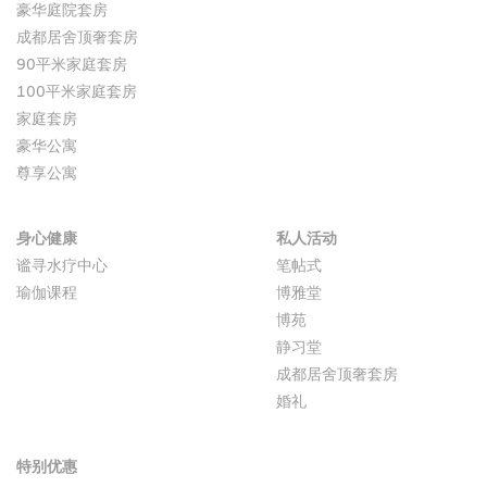
豪华庭院套房
成都居舍顶奢套房
90平米家庭套房
100平米家庭套房
家庭套房
豪华公寓
尊享公寓
身心健康
私人活动
谧寻水疗中心
笔帖式
瑜伽课程
博雅堂
博苑
静习堂
成都居舍顶奢套房
婚礼
特别优惠