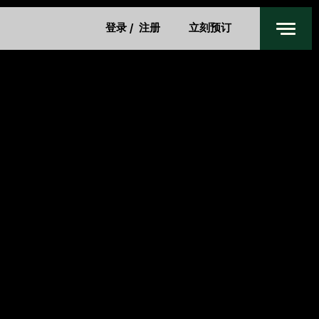
餐厅及酒吧
登录
/
注册
立刻预订
身心健康
私人活动
上海
特别优惠
联系我们
入住
退回
周四
周五
6 8月 2026
7 8月 2026
客房
1
最多 3 位客人
成人