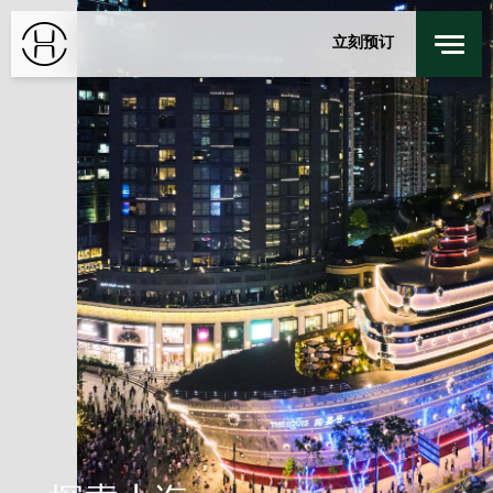
餐厅及酒吧
身心健康
立刻预订
探索我们的城市
私人活动
登录
/
注册
上海
特别优惠
联系我们
入住
退回
探索居舍
周一
周二
10 8月 2026
11 8月 2026
客房
1
最多 3 位客人
成人
1
12 岁或以上
小童
0